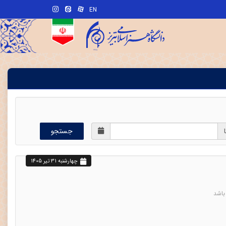
EN
ا
جستجو
چهارشنبه 31 تير 1405
باشد