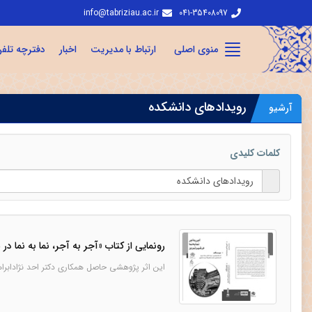
info@tabriziau.ac.ir
041-35408097
منوی اصلی
ارتباط با مدیریت
اخبار
دفترچه تلف
رویدادهای دانشکده
آرشیو
کلمات کلیدی
رونمایی از کتاب «آجر به آجر، نما به نما در 
این اثر پژوهشی حاصل همکاری دکتر احد نژادابراه