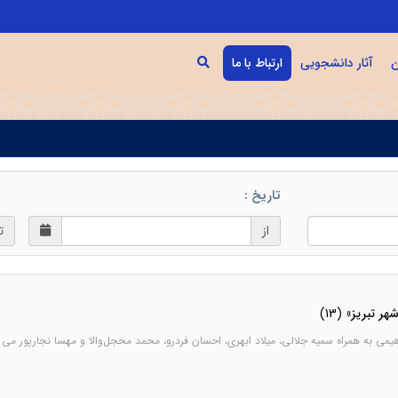
ن
آثار دانشجویی
ارتباط با ما
تاریخ :
از
ت
شهر تبریز»
(13)
یمی به همراه سمیه جلالی، میلاد ابهری، احسان فردرو، محمد محجل‌والا و مهسا نجارپور می 