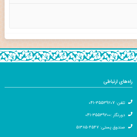
راه‌های ارتباطی
تلفن: 35539207-041
دورنگار :35539200-041
صندوق پستی: ۴۵۴۷-۵۱۳۸۵