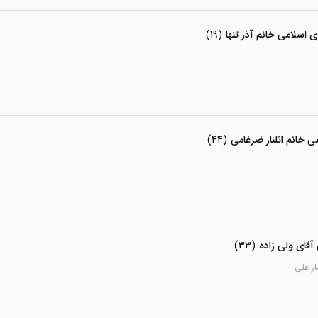
اسلامی خانم آذر تنها
(19)
 خانم ائلناز ضرغامی
(44)
آقای ولی زاده
(33)