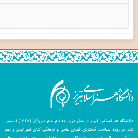
دانشگاه هنر اسلامی تبریز در سال مزین به نام امام علی(ع) (1378) تاسیس
شد. در روند سیاست گسترش فضای علمی و فرهنگی کلان شهر تبریز و نظر