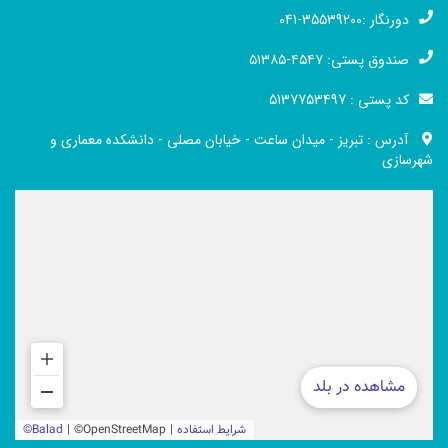
دورنگار :35539200-041
صندوق پستی: ۴۵۴۷-۵۱۳۸۵
کد پستی : 5137753497
آدرس : تبریز - میدان ساعت - خیابان مصلی - دانشکده معماری و
شهرسازی