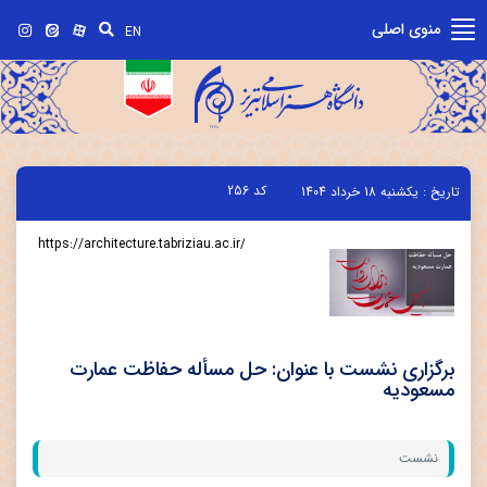
منوی اصلی
EN
کد
256
تاریخ :
يکشنبه 18 خرداد 1404
لینک کوتاه
:
برگزاری نشست با عنوان: حل مسأله حفاظت عمارت
مسعودیه
نشست